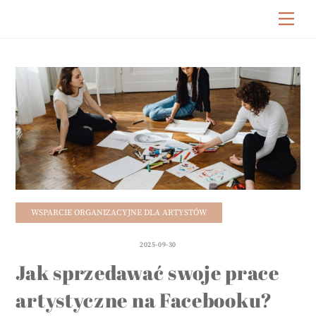
Skip
Me
to
content
WSPARCIE ORGANIZACYJNE DLA ARTYSTÓW
2025-09-30
Jak sprzedawać swoje prace
artystyczne na Facebooku?