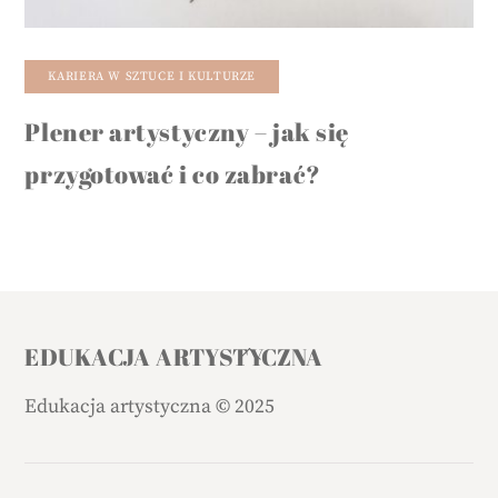
KARIERA W SZTUCE I KULTURZE
Plener artystyczny – jak się
przygotować i co zabrać?
Back
EDUKACJA ARTYSTYCZNA
To
Edukacja artystyczna
©
2025
Top