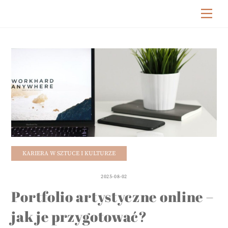
Skip
Me
to
content
KARIERA W SZTUCE I KULTURZE
2025-08-02
Portfolio artystyczne online –
jak je przygotować?