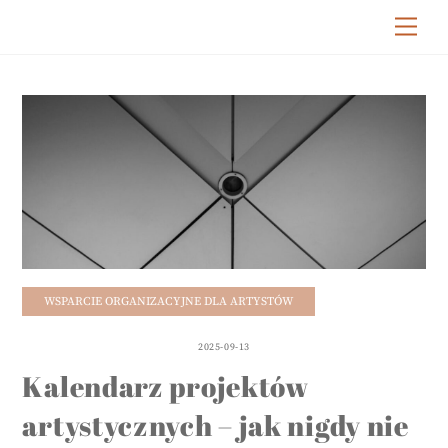
Skip
Me
to
content
WSPARCIE ORGANIZACYJNE DLA ARTYSTÓW
2025-09-13
Kalendarz projektów
artystycznych – jak nigdy nie