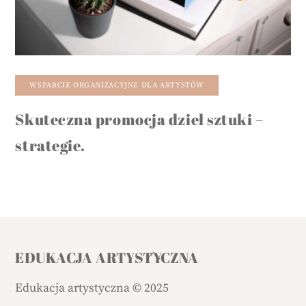
WSPARCIE ORGANIZACYJNE DLA ARTYSTÓW
Skuteczna promocja dzieł sztuki –
strategie.
Back
EDUKACJA ARTYSTYCZNA
To
Edukacja artystyczna
©
2025
Top