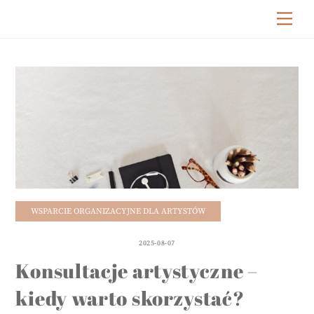
Skip
Me
to
content
WSPARCIE ORGANIZACYJNE DLA ARTYSTÓW
2025-08-07
Konsultacje artystyczne –
kiedy warto skorzystać?