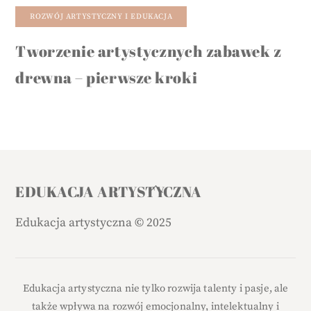
ROZWÓJ ARTYSTYCZNY I EDUKACJA
Tworzenie artystycznych zabawek z
drewna – pierwsze kroki
Back
EDUKACJA ARTYSTYCZNA
To
Edukacja artystyczna
©
2025
Top
Edukacja artystyczna nie tylko rozwija talenty i pasje, ale
także wpływa na rozwój emocjonalny, intelektualny i