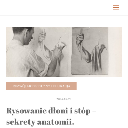
Skip
Me
to
content
ROZWÓJ ARTYSTYCZNY I EDUKACJA
2025-09-20
Rysowanie dłoni i stóp –
sekrety anatomii.