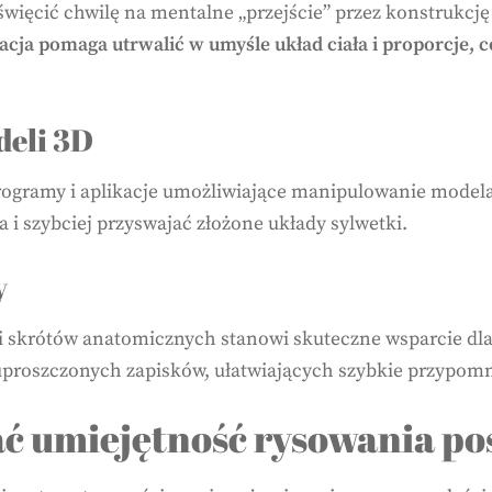
ięcić chwilę na mentalne „przejście” przez konstrukcję p
acja pomaga utrwalić w umyśle układ ciała i proporcje, c
deli 3D
rogramy i aplikacje umożliwiające manipulowanie model
 i szybciej przyswajać złożone układy sylwetki.
y
 skrótów anatomicznych stanowi skuteczne wsparcie dla
 uproszczonych zapisków, ułatwiających szybkie przypomn
ć umiejętność rysowania pos