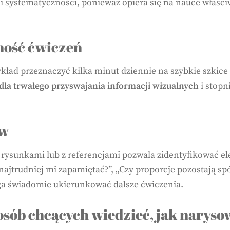
i systematyczności, ponieważ opiera się na nauce właśc
ność ćwiczeń
ład przeznaczyć kilka minut dziennie na szybkie szkice
la trwałego przyswajania informacji wizualnych
i stopn
ów
rysunkami lub z referencjami pozwala zidentyfikować el
 najtrudniej mi zapamiętać?”, „Czy proporcje pozostają s
ga świadomie ukierunkować dalsze ćwiczenia.
sób chcących wiedzieć, jak narysow