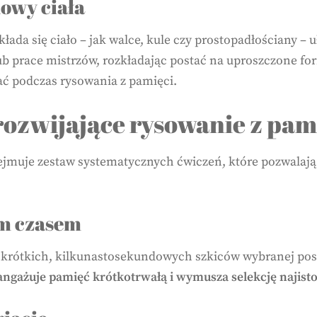
dowy ciała
ada się ciało – jak walce, kule czy prostopadłościany – 
e lub prace mistrzów, rozkładając postać na uproszczone 
tać podczas rysowania z pamięci.
ozwijające rysowanie z pam
bejmuje zestaw systematycznych ćwiczeń, które pozwalaj
ym czasem
 krótkich, kilkunastosekundowych szkiców wybranej posta
 angażuje pamięć krótkotrwałą i wymusza selekcję najisto