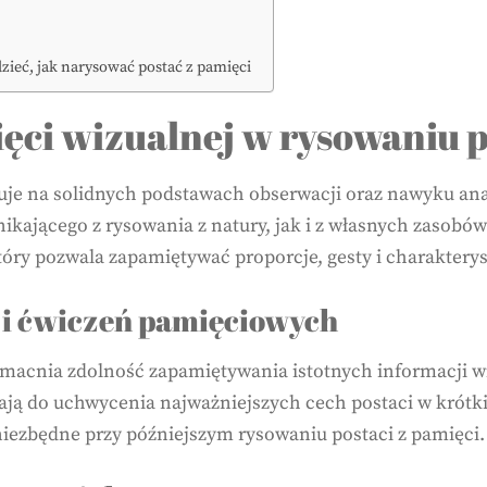
ieć, jak narysować postać z pamięci
ięci wizualnej w rysowaniu p
uje na solidnych podstawach obserwacji oraz nawyku ana
nikającego z rysowania z natury, jak i z własnych zasob
który pozwala zapamiętywać proporcje, gesty i charakter
 i ćwiczeń pamięciowych
macnia zdolność zapamiętywania istotnych informacji wi
zają do uchwycenia najważniejszych cech postaci w krótk
 niezbędne przy późniejszym rysowaniu postaci z pamięci.