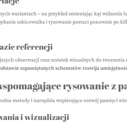
iacje
ch wariantach – na przykład zmieniając kąt widzenia lub
amykanie szkicownika i rysowanie postaci ponownie po ki
azie referencji
jszych obserwacji oraz notatek wizualnych do tworzenia
podstawie zapamiętanych schematów rozwija umiejętność
 wspomagające rysowanie z p
odne metody i narzędzia wspierające rozwój pamięci wiz
nia i wizualizacji