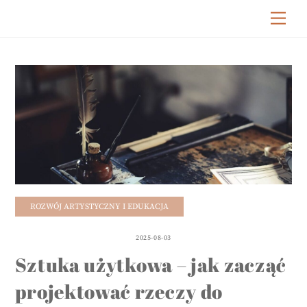
Skip
Me
to
content
ROZWÓJ ARTYSTYCZNY I EDUKACJA
2025-08-03
Sztuka użytkowa – jak zacząć
projektować rzeczy do