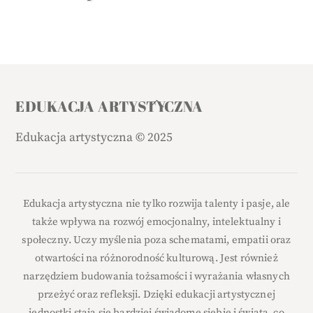
Back
EDUKACJA ARTYSTYCZNA
To
Edukacja artystyczna
©
2025
Top
Edukacja artystyczna nie tylko rozwija talenty i pasje, ale
także wpływa na rozwój emocjonalny, intelektualny i
społeczny. Uczy myślenia poza schematami, empatii oraz
otwartości na różnorodność kulturową. Jest również
narzędziem budowania tożsamości i wyrażania własnych
przeżyć oraz refleksji. Dzięki edukacji artystycznej
jednostki stają się bardziej świadome siebie i świata, co